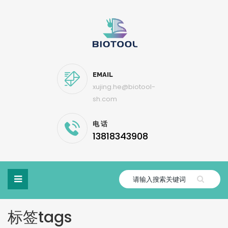
EMAIL
xujing.he@biotool-
sh.com
电 话
13818343908
标签
tags